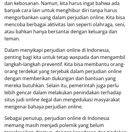
dan kebosanan. Namun, kita harus ingat bahwa ada
banyak cara lain untuk menghibur diri tanpa harus
mengorbankan uang dalam perjudian online. Kita bisa
mencoba berbagai aktivitas lain seperti olahraga, seni,
atau bahkan hanya bersantai dengan keluarga dan
teman.
Dalam menyikapi perjudian online di Indonesia,
penting bagi kita untuk tetap waspada dan mengambil
langkah-langkah preventif. Kita bisa membantu orang-
orang terdekat yang terjebak dalam perjudian online
dengan memberikan dukungan dan bantuan yang
mereka butuhkan. Selain itu, pemerintah juga perlu
lebih gencar dalam melakukan penindakan terhadap
situs judi online ilegal dan mengedukasi masyarakat
mengenai bahaya perjudian online.
Sebagai penutup, perjudian online di Indonesia
memang masih menjadi polemik yang belum