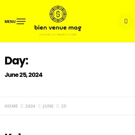
Skip
to
content
MENU
Bien Venue Mag
Useful Tips To Attain Great Victories
Day:
June 25, 2024
HOME
2024
JUNE
25