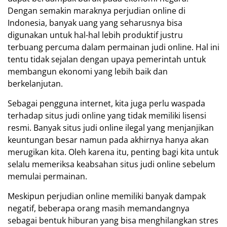
Dengan semakin maraknya perjudian online di
Indonesia, banyak uang yang seharusnya bisa
digunakan untuk hal-hal lebih produktif justru
terbuang percuma dalam permainan judi online. Hal ini
tentu tidak sejalan dengan upaya pemerintah untuk
membangun ekonomi yang lebih baik dan
berkelanjutan.
Sebagai pengguna internet, kita juga perlu waspada
terhadap situs judi online yang tidak memiliki lisensi
resmi. Banyak situs judi online ilegal yang menjanjikan
keuntungan besar namun pada akhirnya hanya akan
merugikan kita. Oleh karena itu, penting bagi kita untuk
selalu memeriksa keabsahan situs judi online sebelum
memulai permainan.
Meskipun perjudian online memiliki banyak dampak
negatif, beberapa orang masih memandangnya
sebagai bentuk hiburan yang bisa menghilangkan stres