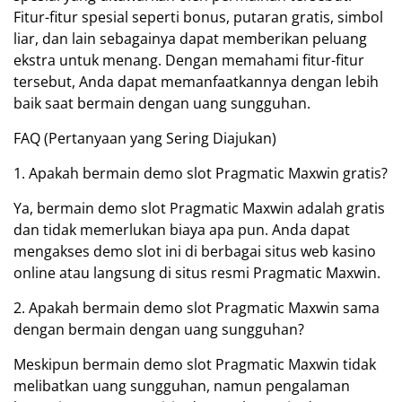
Fitur-fitur spesial seperti bonus, putaran gratis, simbol
liar, dan lain sebagainya dapat memberikan peluang
ekstra untuk menang. Dengan memahami fitur-fitur
tersebut, Anda dapat memanfaatkannya dengan lebih
baik saat bermain dengan uang sungguhan.
FAQ (Pertanyaan yang Sering Diajukan)
1. Apakah bermain demo slot Pragmatic Maxwin gratis?
Ya, bermain demo slot Pragmatic Maxwin adalah gratis
dan tidak memerlukan biaya apa pun. Anda dapat
mengakses demo slot ini di berbagai situs web kasino
online atau langsung di situs resmi Pragmatic Maxwin.
2. Apakah bermain demo slot Pragmatic Maxwin sama
dengan bermain dengan uang sungguhan?
Meskipun bermain demo slot Pragmatic Maxwin tidak
melibatkan uang sungguhan, namun pengalaman